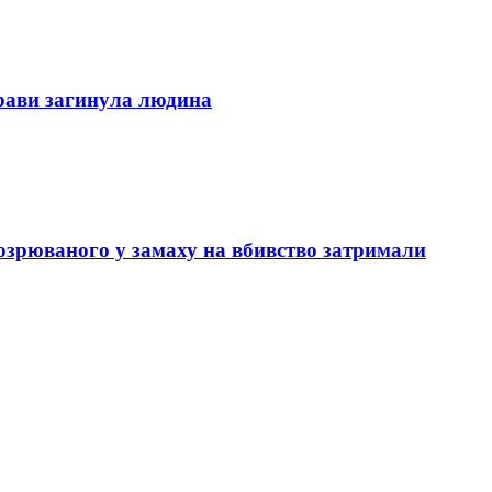
трави загинула людина
озрюваного у замаху на вбивство затримали