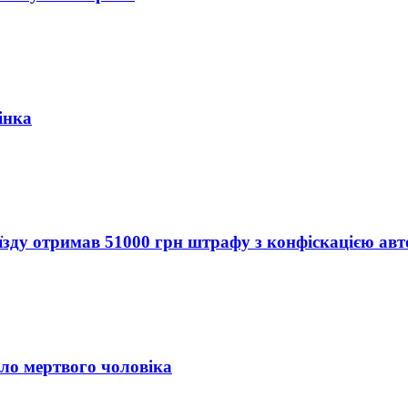
інка
їзду отримав 51000 грн штрафу з конфіскацією авт
іло мертвого чоловіка