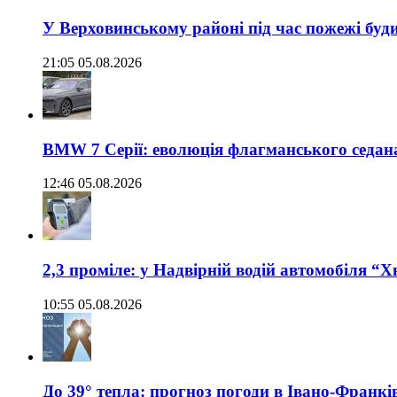
У Верховинському районі під час пожежі буд
21:05 05.08.2026
BMW 7 Серії: еволюція флагманського седан
12:46 05.08.2026
2,3 проміле: у Надвірній водій автомобіля “
10:55 05.08.2026
До 39° тепла: прогноз погоди в Івано-Франкі