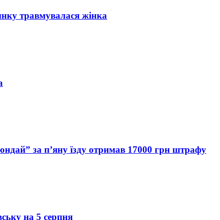
инку травмувалася жінка
а
Хюндай” за п’яну їзду отримав 17000 грн штрафу
вську на 5 серпня