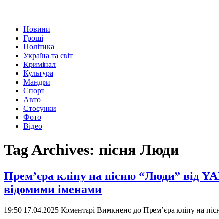
Новини
Гроші
Політика
Україна та світ
Кримінал
Культура
Мандри
Спорт
Авто
Стосунки
Фото
Відео
Tag Archives:
пісня Люди
Прем’єра кліпу на пісню “Люди” від Y
відомими іменами
19:50 17.04.2025
Коментарі Вимкнено
до Прем’єра кліпу на пі