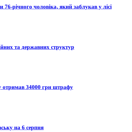
76-річного чоловіка, який заблукав у лісі
ійних та державних структур
ду отримав 34000 грн штрафу
вську на 6 серпня