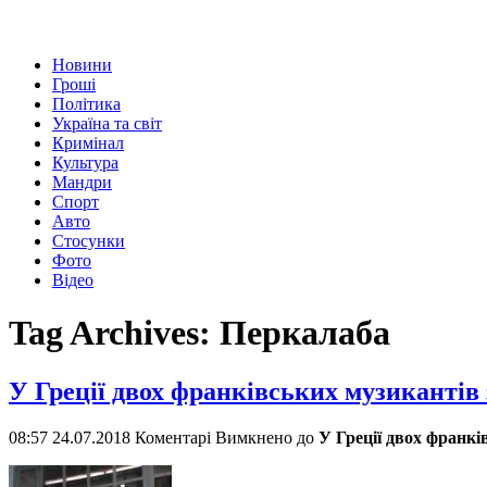
Новини
Гроші
Політика
Україна та світ
Кримінал
Культура
Мандри
Спорт
Авто
Стосунки
Фото
Відео
Tag Archives:
Перкалаба
У Греції двох франківських музикантів 
08:57 24.07.2018
Коментарі Вимкнено
до
У Греції двох франкі