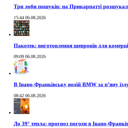
Три доби пошуків: на Прикарпатті розшукали 
15:44 06.08.2026
Пакотек: виготовлення шевронів для комерц
09:09 06.08.2026
В Івано-Франківську водій BMW за п’яну їз
08:42 06.08.2026
До 39° тепла: прогноз погоди в Івано-Франкі