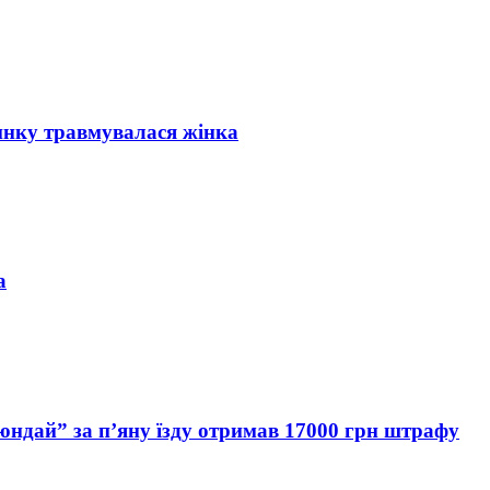
инку травмувалася жінка
а
Хюндай” за п’яну їзду отримав 17000 грн штрафу