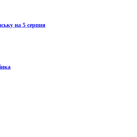
вську на 5 серпня
інка