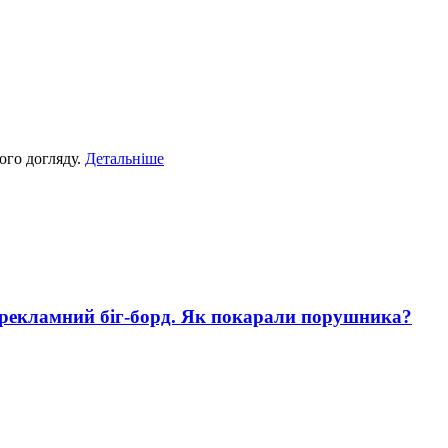
ого догляду.
Детальніше
 рекламний біг-борд. Як покарали порушника?