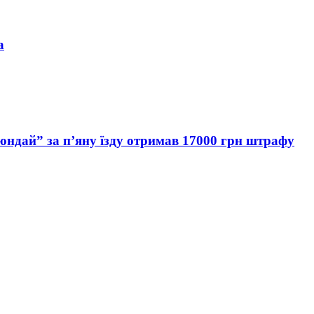
а
Хюндай” за п’яну їзду отримав 17000 грн штрафу