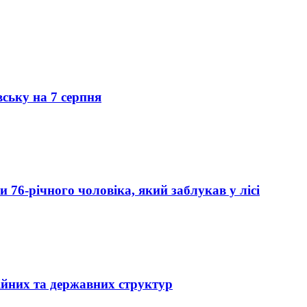
вську на 7 серпня
76-річного чоловіка, який заблукав у лісі
ійних та державних структур