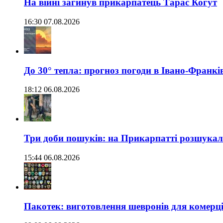
На війні загинув прикарпатець Тарас Когут
16:30 07.08.2026
До 30° тепла: прогноз погоди в Івано-Франкі
18:12 06.08.2026
Три доби пошуків: на Прикарпатті розшукали 
15:44 06.08.2026
Пакотек: виготовлення шевронів для комерц