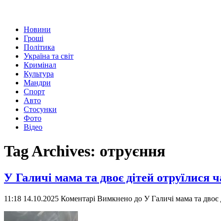
Новини
Гроші
Політика
Україна та світ
Кримінал
Культура
Мандри
Спорт
Авто
Стосунки
Фото
Відео
Tag Archives:
отруєння
У Галичі мама та двоє дітей отруїлися 
11:18 14.10.2025
Коментарі Вимкнено
до У Галичі мама та двоє 