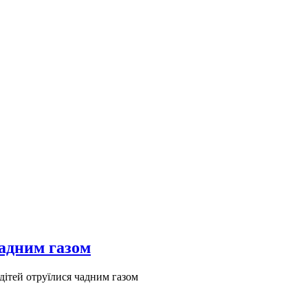
чадним газом
дітей отруїлися чадним газом