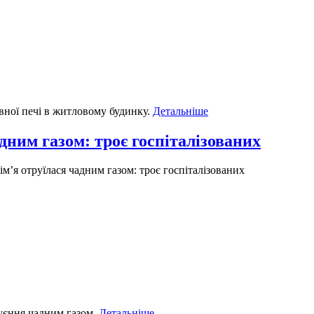
ної печі в житловому будинку.
Детальніше
дним газом: троє госпіталізованих
м’я отруїлася чадним газом: троє госпіталізованих
руєння чадним газом.
Детальніше