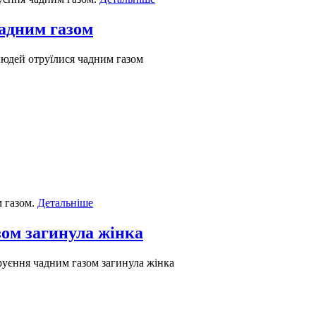
чадним газом
людей отруїлися чадним газом
 газом.
Детальніше
зом загинула жінка
руєння чадним газом загинула жінка