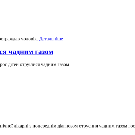
остраждав чоловік.
Детальніше
ися чадним газом
роє дітей отруїлися чадним газом
нічної лікарні з попереднім діагнозом отруєння чадним газом госп