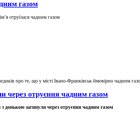
адним газом
імʼя отруїлася чадним газом
едиків про те, що у місті Івано-Франківськ ймовірно чадним газ
ли через отруєння чадним газом
 з донькою загинули через отруєння чадним газом