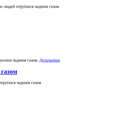
о людей отруїлися чадним газом
руєння чадним газом.
Детальніше
 газом
отруїлася чадним газом