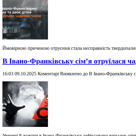
Ймовірною причиною отруєння стала несправність твердопалив
В Івано-Франківську сім’я отруїлася ча
16:03 09.10.2025
Коментарі Вимкнено
до В Івано-Франківську сі
Увечері 8 жовтня в Івано-Франківську зафіксовано випадок от