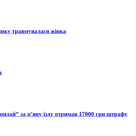
инку травмувалася жінка
а
Хюндай” за п’яну їзду отримав 17000 грн штрафу