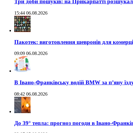
Три доби пошуків: на Прикарпатті розшукали 
15:44 06.08.2026
Пакотек: виготовлення шевронів для комерц
09:09 06.08.2026
В Івано-Франківську водій BMW за п’яну їз
08:42 06.08.2026
До 39° тепла: прогноз погоди в Івано-Франкі