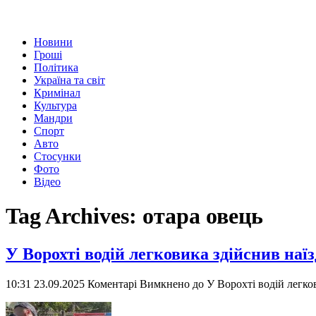
Новини
Гроші
Політика
Україна та світ
Кримінал
Культура
Мандри
Спорт
Авто
Стосунки
Фото
Відео
Tag Archives:
отара овець
У Ворохті водій легковика здійснив наїз
10:31 23.09.2025
Коментарі Вимкнено
до У Ворохті водій легков