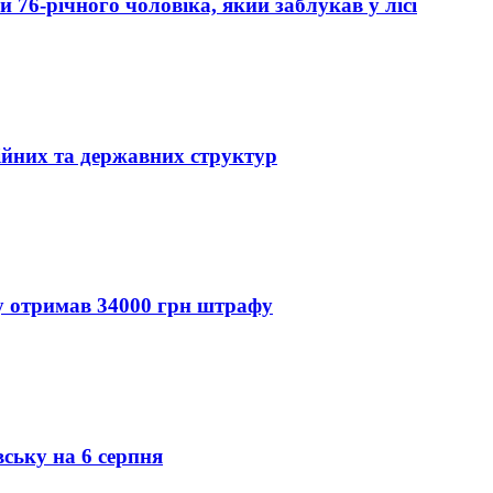
76-річного чоловіка, який заблукав у лісі
ійних та державних структур
ду отримав 34000 грн штрафу
вську на 6 серпня