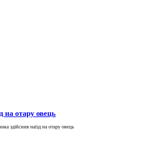
д на отару овець
ика здійснив наїзд на отару овець