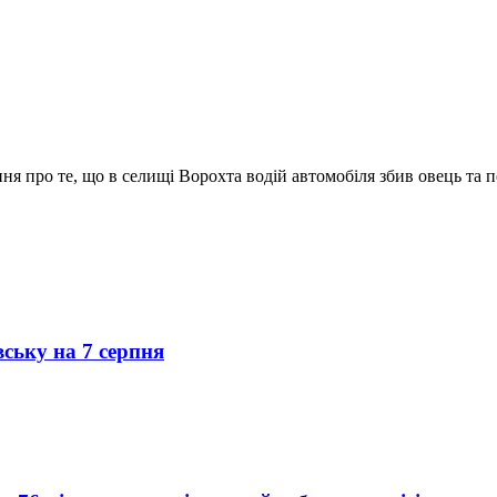
я про те, що в селищі Ворохта водій автомобіля збив овець та по
вську на 7 серпня