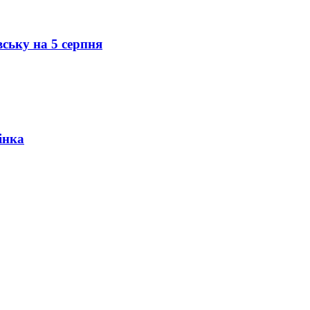
вську на 5 серпня
інка