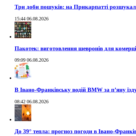
Три доби пошуків: на Прикарпатті розшукали 
15:44 06.08.2026
Пакотек: виготовлення шевронів для комерц
09:09 06.08.2026
В Івано-Франківську водій BMW за п’яну їз
08:42 06.08.2026
До 39° тепла: прогноз погоди в Івано-Франкі