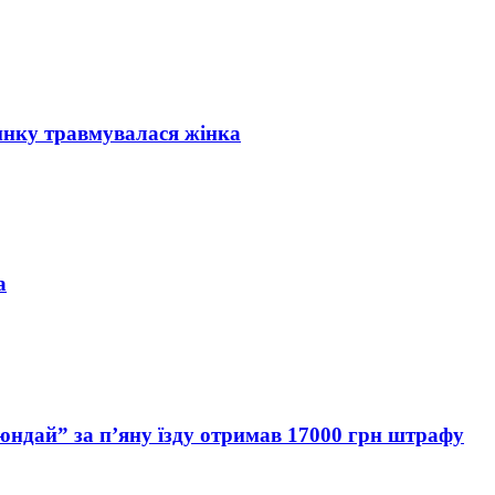
инку травмувалася жінка
а
Хюндай” за п’яну їзду отримав 17000 грн штрафу