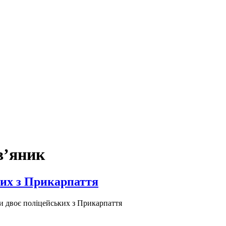
в’яник
ких з Прикарпаття
и двоє поліцейських з Прикарпаття