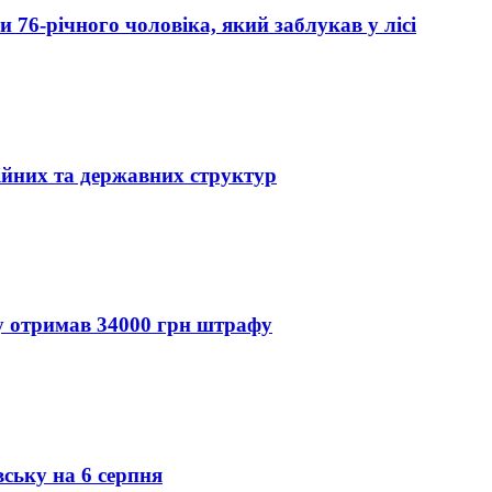
76-річного чоловіка, який заблукав у лісі
ійних та державних структур
ду отримав 34000 грн штрафу
вську на 6 серпня