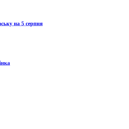
вську на 5 серпня
інка