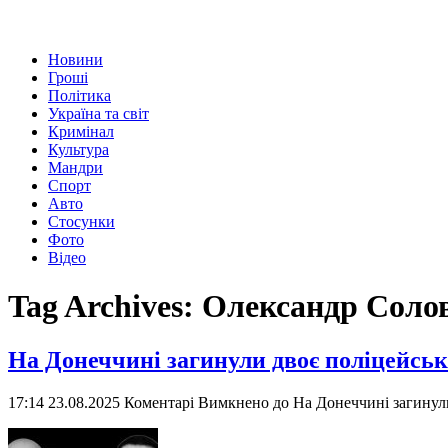
Новини
Гроші
Політика
Україна та світ
Кримінал
Культура
Мандри
Спорт
Авто
Стосунки
Фото
Відео
Tag Archives:
Олександр Соло
На Донеччині загинули двоє поліцейсь
17:14 23.08.2025
Коментарі Вимкнено
до На Донеччині загинул