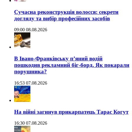
Сучасна реконструкція волосся: секрети
догляду та вибір професійних засобів
09:00 08.08.2026
В Івано-Франківську п’яний водій
пошкодив рекламний біг-борд. Як покарали
порушника?
16:53 07.08.2026
На війні загинув прикарпатець Тарас Когут
16:30 07.08.2026