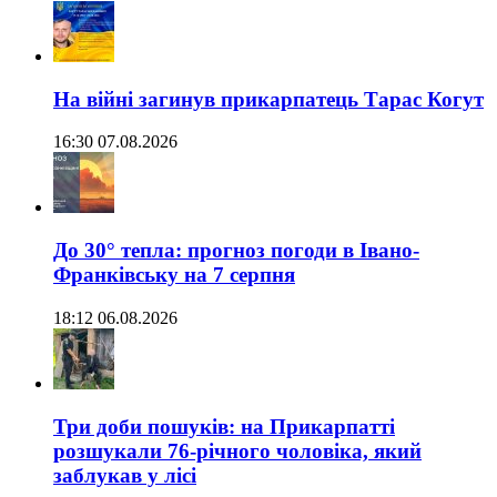
На війні загинув прикарпатець Тарас Когут
16:30 07.08.2026
До 30° тепла: прогноз погоди в Івано-
Франківську на 7 серпня
18:12 06.08.2026
Три доби пошуків: на Прикарпатті
розшукали 76-річного чоловіка, який
заблукав у лісі