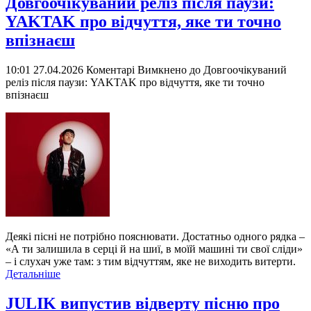
Довгоочікуваний реліз після паузи:
YAKTAK про відчуття, яке ти точно
впізнаєш
10:01 27.04.2026
Коментарі Вимкнено
до Довгоочікуваний
реліз після паузи: YAKTAK про відчуття, яке ти точно
впізнаєш
Деякі пісні не потрібно пояснювати. Достатньо одного рядка –
«А ти залишила в серці й на шиї, в моїй машині ти свої сліди»
– і слухач уже там: з тим відчуттям, яке не виходить витерти.
Детальніше
JULIK випустив відверту пісню про