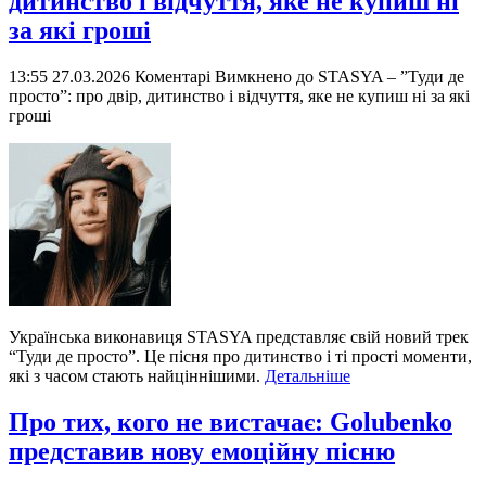
дитинство і відчуття, яке не купиш ні
за які гроші
13:55 27.03.2026
Коментарі Вимкнено
до STASYA – ”Туди де
просто”: про двір, дитинство і відчуття, яке не купиш ні за які
гроші
Українська виконавиця STASYA представляє свій новий трек
“Туди де просто”. Це пісня про дитинство і ті прості моменти,
які з часом стають найціннішими.
Детальніше
Про тих, кого не вистачає: Golubenko
представив нову емоційну пісню