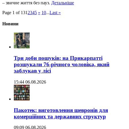
– звичне життя без пауз.
Детальніше
Page 1 of 13
1
2
3
4
5
»
10
...
Last »
Новини
Три доби пошуків: на Прикарпатті
розшукали 76-річного чоловіка, який
заблукав у лісі
15:44 06.08.2026
Пакотек: виготовлення шевронів для
комерційних та державних структур
09:09 06.08.2026