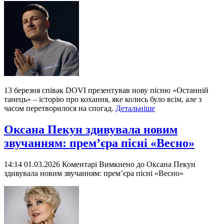
13 березня співак DOVI презентував нову пісню «Останній
танець» – історію про кохання, яке колись було всім, але з
часом перетворилося на спогад.
Детальніше
Оксана Пекун здивувала новим
звучанням: премʼєра пісні «Весно»
14:14 01.03.2026
Коментарі Вимкнено
до Оксана Пекун
здивувала новим звучанням: премʼєра пісні «Весно»