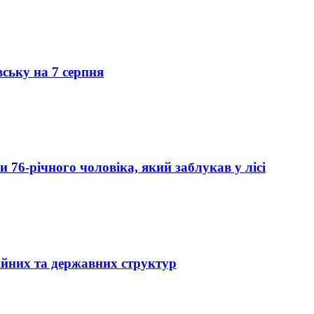
вську на 7 серпня
76-річного чоловіка, який заблукав у лісі
ійних та державних структур