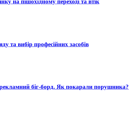
нку на пішохідному переході та втік
яду та вибір професійних засобів
 рекламний біг-борд. Як покарали порушника?