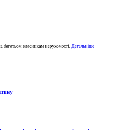
ма багатьом власникам нерухомості.
Детальніше
итину