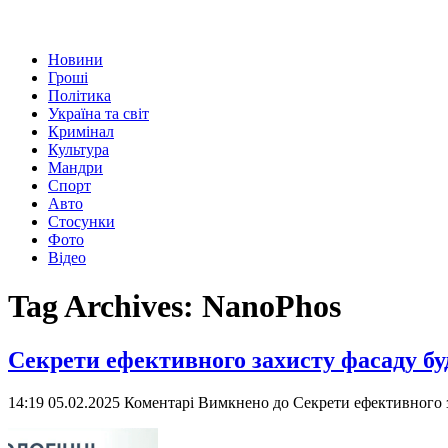
Новини
Гроші
Політика
Україна та світ
Кримінал
Культура
Мандри
Спорт
Авто
Стосунки
Фото
Відео
Tag Archives:
NanoPhos
Секрети ефективного захисту фасаду бу
14:19 05.02.2025
Коментарі Вимкнено
до Секрети ефективного з