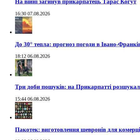
На війні загинув прикарпатець Тарас Когут
16:30 07.08.2026
До 30° тепла: прогноз погоди в Івано-Франкі
18:12 06.08.2026
Три доби пошуків: на Прикарпатті розшукали 
15:44 06.08.2026
Пакотек: виготовлення шевронів для комерц