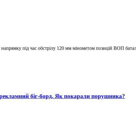
у напрямку під час обстрілу 120 мм мінометом позицій ВОП бата
 рекламний біг-борд. Як покарали порушника?