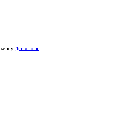
льйону.
Детальніше