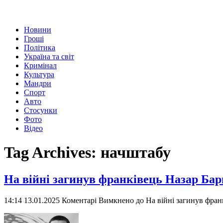
Новини
Гроші
Політика
Україна та світ
Кримінал
Культура
Мандри
Спорт
Авто
Стосунки
Фото
Відео
Tag Archives:
начштабу
На війні загинув франківець Назар Ба
14:14 13.01.2025
Коментарі Вимкнено
до На війні загинув фран