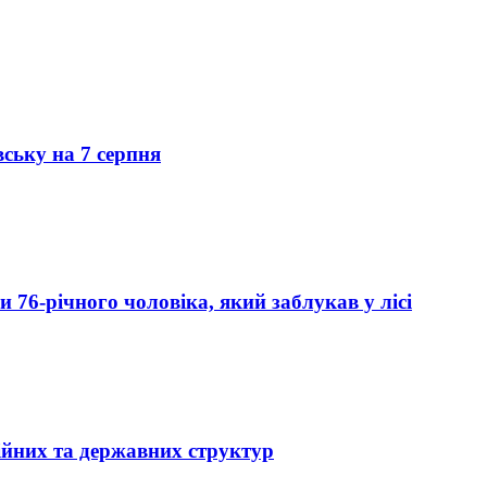
вську на 7 серпня
76-річного чоловіка, який заблукав у лісі
ійних та державних структур