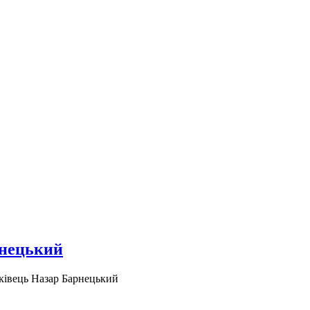
рнецький
ківець Назар Барнецький