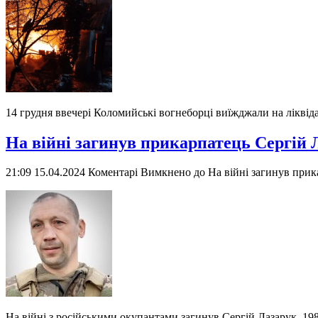
14 грудня ввечері Коломийські вогнеборці виїжджали на лікві
На війні загинув прикарпатець Сергій 
21:09 15.04.2024
Коментарі Вимкнено
до На війні загинув прик
На війні з російськими окупантами загинув Сергій Лазарук, 1