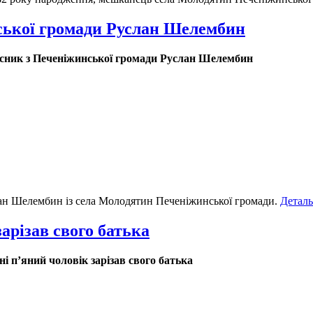
нської громади Руслан Шелембин
хисник з Печеніжинської громади Руслан Шелембин
лан Шелембин із села Молодятин Печеніжинської громади.
Детал
арізав свого батька
 п’яний чоловік зарізав свого батька