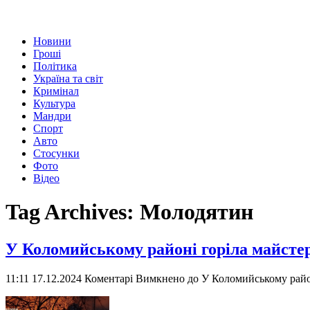
Новини
Гроші
Політика
Україна та світ
Кримінал
Культура
Мандри
Спорт
Авто
Стосунки
Фото
Відео
Tag Archives:
Молодятин
У Коломийському районі горіла майсте
11:11 17.12.2024
Коментарі Вимкнено
до У Коломийському район