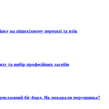
нку на пішохідному переході та втік
яду та вибір професійних засобів
 рекламний біг-борд. Як покарали порушника?