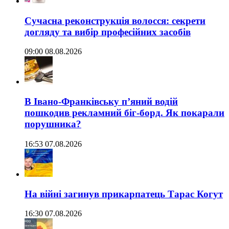
Сучасна реконструкція волосся: секрети
догляду та вибір професійних засобів
09:00 08.08.2026
В Івано-Франківську п’яний водій
пошкодив рекламний біг-борд. Як покарали
порушника?
16:53 07.08.2026
На війні загинув прикарпатець Тарас Когут
16:30 07.08.2026