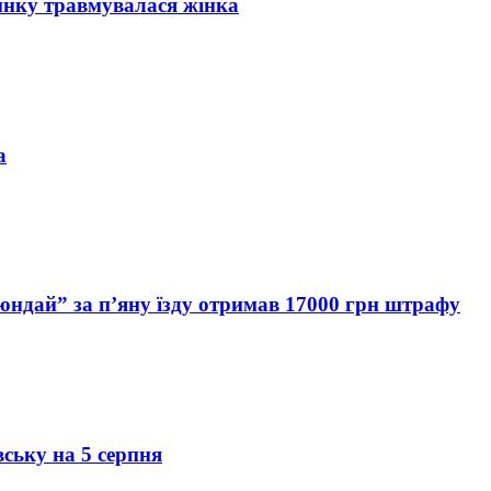
инку травмувалася жінка
а
Хюндай” за п’яну їзду отримав 17000 грн штрафу
вську на 5 серпня