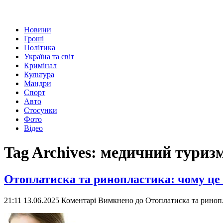
Новини
Гроші
Політика
Україна та світ
Кримінал
Культура
Мандри
Спорт
Авто
Стосунки
Фото
Відео
Tag Archives:
медичний туриз
Отоплатиска та ринопластика: чому це 
21:11 13.06.2025
Коментарі Вимкнено
до Отоплатиска та ринопл