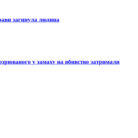
трави загинула людина
озрюваного у замаху на вбивство затримали