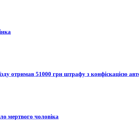
інка
їзду отримав 51000 грн штрафу з конфіскацією авт
іло мертвого чоловіка