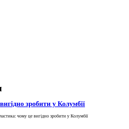
м
вигідно зробити у Колумбії
астика: чому це вигідно зробити у Колумбії