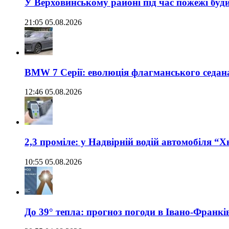
У Верховинському районі під час пожежі буд
21:05 05.08.2026
BMW 7 Серії: еволюція флагманського седан
12:46 05.08.2026
2,3 проміле: у Надвірній водій автомобіля “
10:55 05.08.2026
До 39° тепла: прогноз погоди в Івано-Франкі