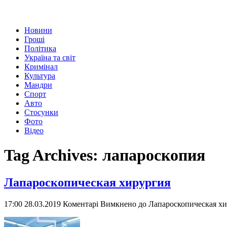
Новини
Гроші
Політика
Україна та світ
Кримінал
Культура
Мандри
Спорт
Авто
Стосунки
Фото
Відео
Tag Archives:
лапароскопия
Лапароскопическая хирургия
17:00 28.03.2019
Коментарі Вимкнено
до Лапароскопическая х