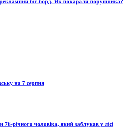
 рекламний біг-борд. Як покарали порушника?
вську на 7 серпня
76-річного чоловіка, який заблукав у лісі