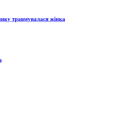
инку травмувалася жінка
а