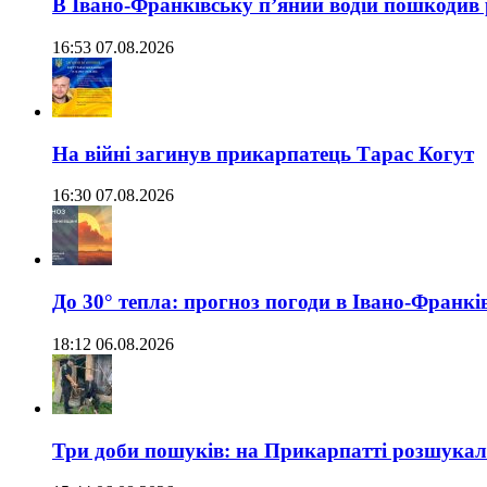
В Івано-Франківську п’яний водій пошкодив
16:53 07.08.2026
На війні загинув прикарпатець Тарас Когут
16:30 07.08.2026
До 30° тепла: прогноз погоди в Івано-Франкі
18:12 06.08.2026
Три доби пошуків: на Прикарпатті розшукали 