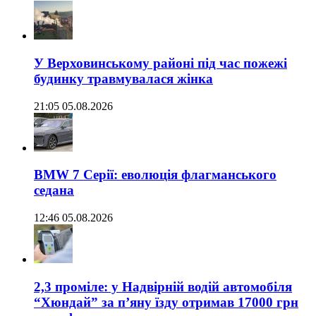
У Верховинському районі під час пожежі
будинку травмувалася жінка
21:05 05.08.2026
BMW 7 Серії: еволюція флагманського
седана
12:46 05.08.2026
2,3 проміле: у Надвірній водій автомобіля
“Хюндай” за п’яну їзду отримав 17000 грн