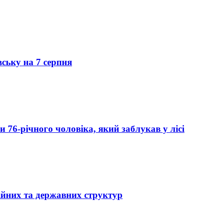
вську на 7 серпня
76-річного чоловіка, який заблукав у лісі
ійних та державних структур