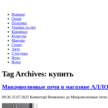
Новини
Гроші
Політика
Україна та світ
Кримінал
Культура
Мандри
Спорт
Авто
Стосунки
Фото
Відео
Tag Archives:
купить
Микроволновые печи в магазине АЛЛО 
09:36 25.07.2025
Коментарі Вимкнено
до Микроволновые печи 