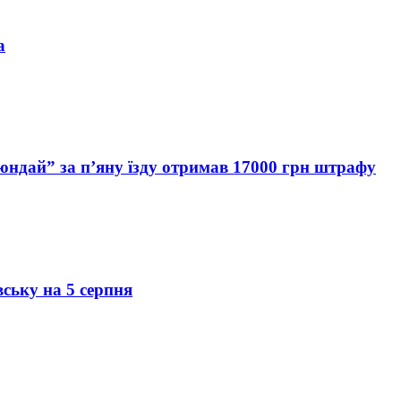
а
Хюндай” за п’яну їзду отримав 17000 грн штрафу
вську на 5 серпня