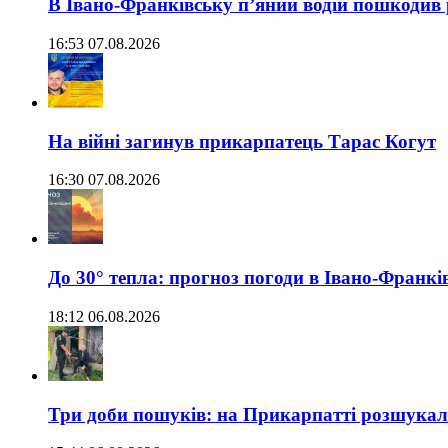
В Івано-Франківську п’яний водій пошкодив
16:53 07.08.2026
На війні загинув прикарпатець Тарас Когут
16:30 07.08.2026
До 30° тепла: прогноз погоди в Івано-Франкі
18:12 06.08.2026
Три доби пошуків: на Прикарпатті розшукали 