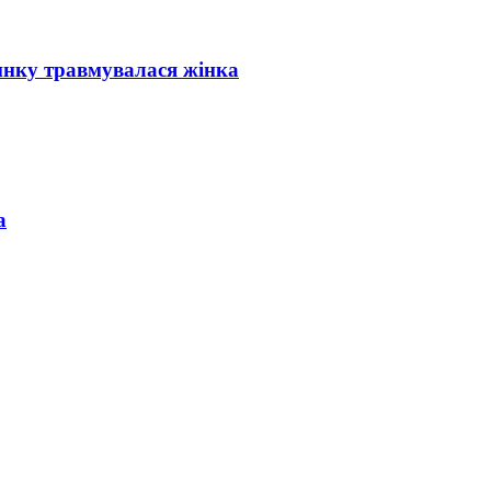
инку травмувалася жінка
а