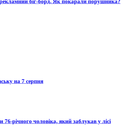
 рекламний біг-борд. Як покарали порушника?
вську на 7 серпня
76-річного чоловіка, який заблукав у лісі