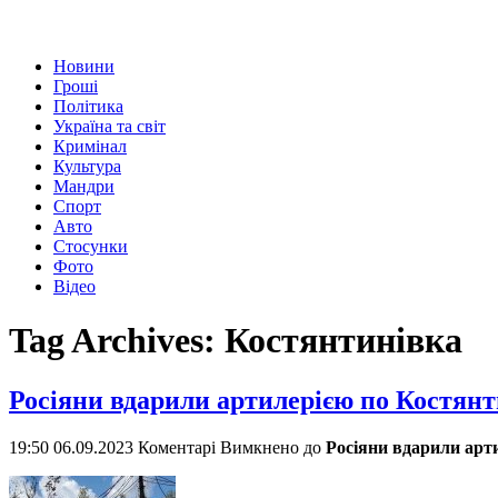
Новини
Гроші
Політика
Україна та світ
Кримінал
Культура
Мандри
Спорт
Авто
Стосунки
Фото
Відео
Tag Archives:
Костянтинівка
Росіяни вдарили артилерією по Костянти
19:50 06.09.2023
Коментарі Вимкнено
до
Росіяни вдарили арти