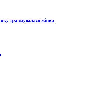
инку травмувалася жінка
а