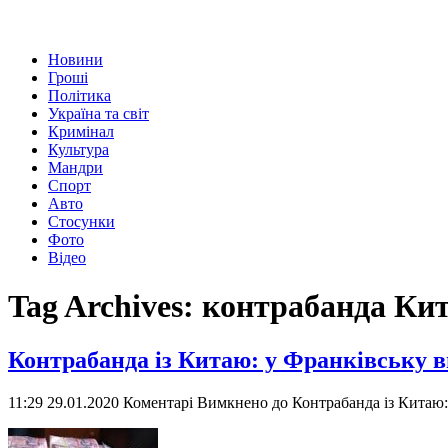
Новини
Гроші
Політика
Україна та світ
Кримінал
Культура
Мандри
Спорт
Авто
Стосунки
Фото
Відео
Tag Archives:
контрабанда Ки
Контрабанда із Китаю: у Франківську в
11:29 29.01.2020
Коментарі Вимкнено
до Контрабанда із Китаю: