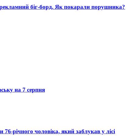
 рекламний біг-борд. Як покарали порушника?
вську на 7 серпня
76-річного чоловіка, який заблукав у лісі