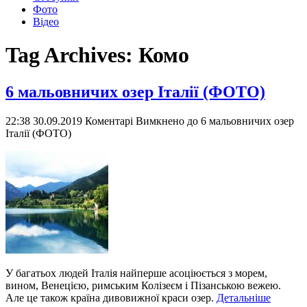
Фото
Відео
Tag Archives:
Комо
6 мальовничих озер Італії (ФОТО)
22:38 30.09.2019
Коментарі Вимкнено
до 6 мальовничих озер
Італії (ФОТО)
У багатьох людей Італія найперше асоціюється з морем,
вином, Венецією, римським Колізеєм і Пізанською вежею.
Але це також країна дивовижної краси озер.
Детальніше