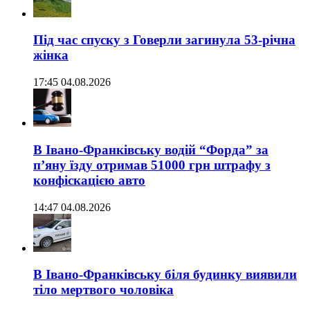
Під час спуску з Говерли загинула 53-річна
жінка
17:45 04.08.2026
В Івано-Франківську водій “Форда” за
п’яну їзду отримав 51000 грн штрафу з
конфіскацією авто
14:47 04.08.2026
В Івано-Франківську біля будинку виявили
тіло мертвого чоловіка