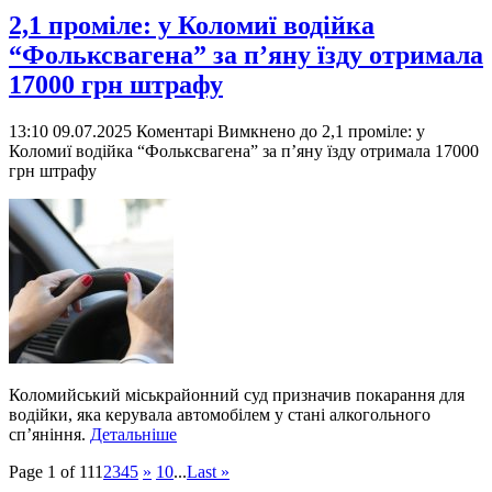
2,1 проміле: у Коломиї водійка
“Фольксвагена” за п’яну їзду отримала
17000 грн штрафу
13:10 09.07.2025
Коментарі Вимкнено
до 2,1 проміле: у
Коломиї водійка “Фольксвагена” за п’яну їзду отримала 17000
грн штрафу
Коломийський міськрайонний суд призначив покарання для
водійки, яка керувала автомобілем у стані алкогольного
сп’яніння.
Детальніше
Page 1 of 11
1
2
3
4
5
»
10
...
Last »