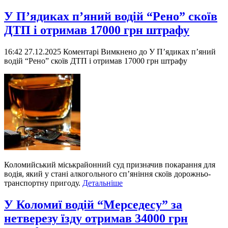
У П’ядиках п’яний водій “Рено” скоїв
ДТП і отримав 17000 грн штрафу
16:42 27.12.2025
Коментарі Вимкнено
до У П’ядиках п’яний
водій “Рено” скоїв ДТП і отримав 17000 грн штрафу
Коломийський міськрайонний суд призначив покарання для
водія, який у стані алкогольного сп’яніння скоїв дорожньо-
транспортну пригоду.
Детальніше
У Коломиї водій “Мерседесу” за
нетверезу їзду отримав 34000 грн