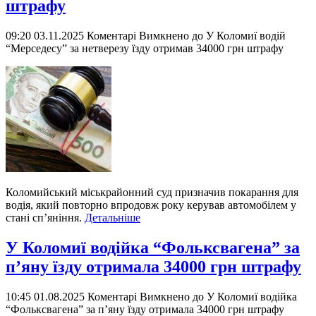
штрафу
09:20 03.11.2025
Коментарі Вимкнено
до У Коломиї водій
“Мерседесу” за нетверезу їзду отримав 34000 грн штрафу
Коломийський міськрайонний суд призначив покарання для
водія, який повторно впродовж року керував автомобілем у
стані сп’яніння.
Детальніше
У Коломиї водійка “Фольксвагена” за
п’яну їзду отримала 34000 грн штрафу
10:45 01.08.2025
Коментарі Вимкнено
до У Коломиї водійка
“Фольксвагена” за п’яну їзду отримала 34000 грн штрафу