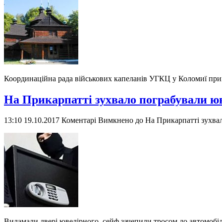
Координаційна рада військових капеланів УГКЦ у Коломиї при
На Прикарпатті зухвало пограбували 
13:10 19.10.2017
Коментарі Вимкнено
до На Прикарпатті зухва
Виламали двері ювелірного, сейф зачепили тросом до автомобіл