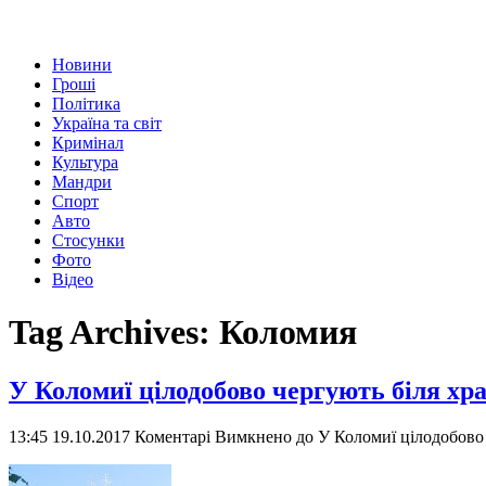
Новини
Гроші
Політика
Україна та світ
Кримінал
Культура
Мандри
Спорт
Авто
Стосунки
Фото
Відео
Tag Archives:
Коломия
У Коломиї цілодобово чергують біля хра
13:45 19.10.2017
Коментарі Вимкнено
до У Коломиї цілодобово 