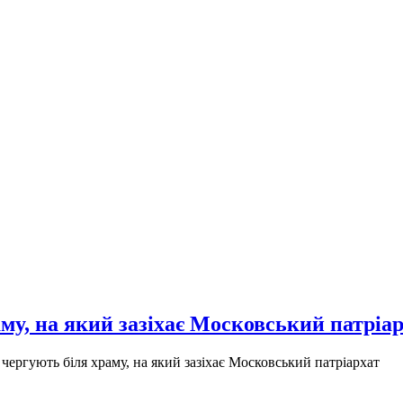
му, на який зазіхає Московський патріа
чергують біля храму, на який зазіхає Московський патріархат