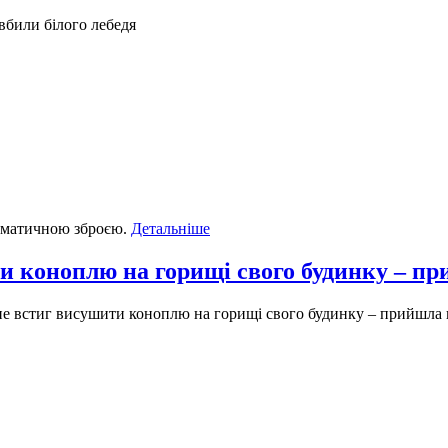
вбили білого лебедя
евматичною зброєю.
Детальніше
 коноплю на горищі свого будинку – пр
е встиг висушити коноплю на горищі свого будинку – прийшла 