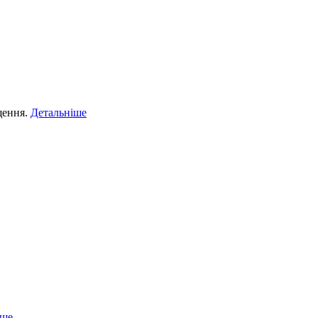
щення.
Детальніше
іше