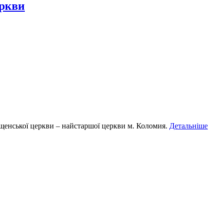
еркви
іщенської церкви – найстаршої церкви м. Коломия.
Детальніше