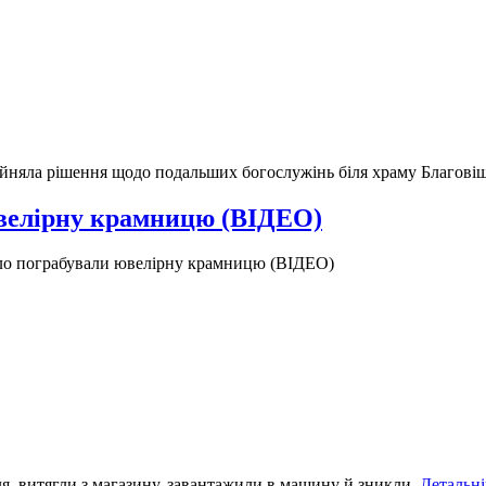
йняла рішення щодо подальших богослужінь біля храму Благові
ювелірну крамницю (ВІДЕО)
ло пограбували ювелірну крамницю (ВІДЕО)
я, витягли з магазину, завантажили в машину й зникли.
Детальн