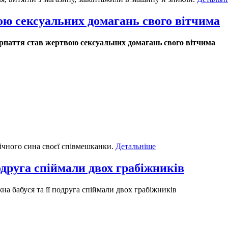
ю сексуальних домагань свого вітчима
аття став жертвою сексуальних домагань свого вітчима
ічного сина своєї співмешканки.
Детальніше
одруга спіймали двох грабіжників
на бабуся та її подруга спіймали двох грабіжників