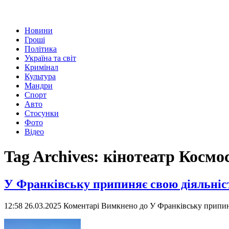
Новини
Гроші
Політика
Україна та світ
Кримінал
Культура
Мандри
Спорт
Авто
Стосунки
Фото
Відео
Tag Archives:
кінотеатр Космо
У Франківську припиняє свою діяльніс
12:58 26.03.2025
Коментарі Вимкнено
до У Франківську припиня