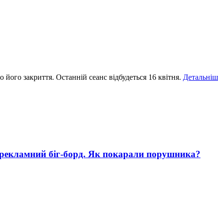
 його закриття. Останній сеанс відбудеться 16 квітня.
Детальніш
 рекламний біг-борд. Як покарали порушника?