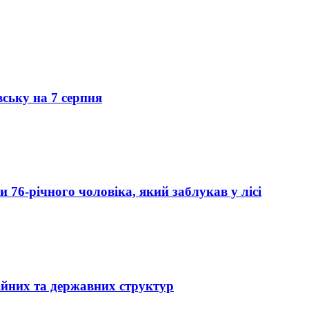
вську на 7 серпня
76-річного чоловіка, який заблукав у лісі
ійних та державних структур