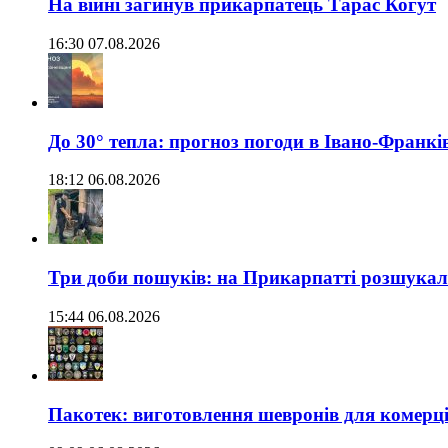
На війні загинув прикарпатець Тарас Когут
16:30 07.08.2026
До 30° тепла: прогноз погоди в Івано-Франкі
18:12 06.08.2026
Три доби пошуків: на Прикарпатті розшукали 
15:44 06.08.2026
Пакотек: виготовлення шевронів для комерц