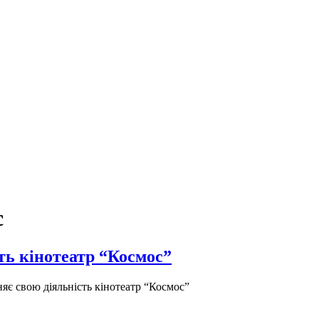
с
ть кінотеатр “Космос”
є свою діяльність кінотеатр “Космос”