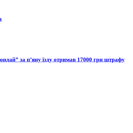
а
Хюндай” за п’яну їзду отримав 17000 грн штрафу