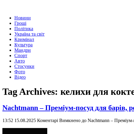
Новини
Гроші
Політика
Україна та світ
Кримінал
Культура
Мандри
Спорт
Авто
Стосунки
Фото
Відео
Tag Archives:
келихи для кокт
Nachtmann – Преміум-посуд для барів, ре
13:52 15.08.2025
Коментарі Вимкнено
до Nachtmann – Преміум-по