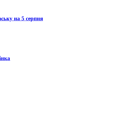
вську на 5 серпня
інка