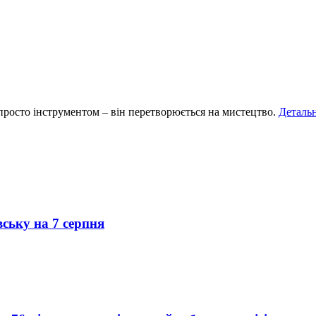
е просто інструментом – він перетворюється на мистецтво.
Деталь
вську на 7 серпня