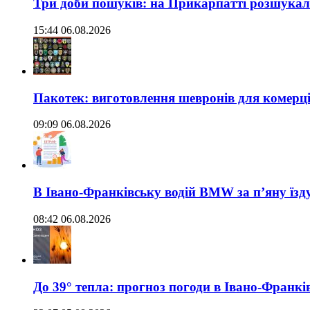
Три доби пошуків: на Прикарпатті розшукали 
15:44 06.08.2026
Пакотек: виготовлення шевронів для комерц
09:09 06.08.2026
В Івано-Франківську водій BMW за п’яну їз
08:42 06.08.2026
До 39° тепла: прогноз погоди в Івано-Франкі