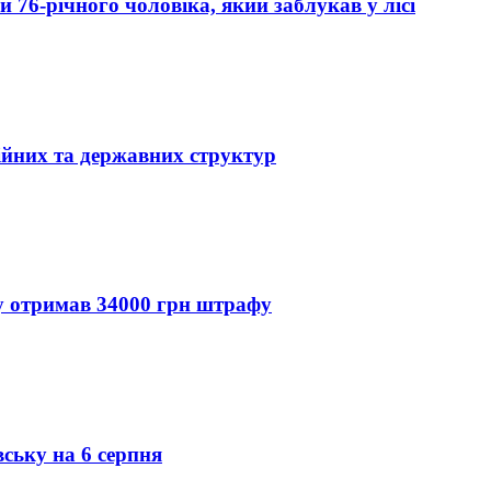
76-річного чоловіка, який заблукав у лісі
ійних та державних структур
ду отримав 34000 грн штрафу
вську на 6 серпня