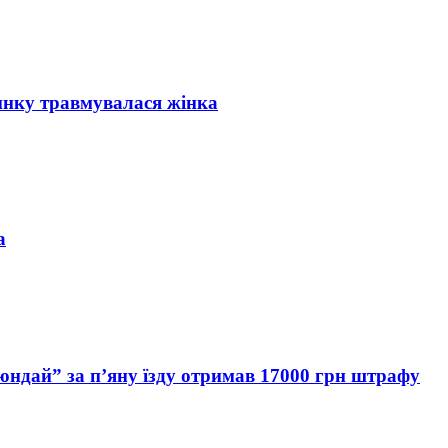
инку травмувалася жінка
а
Хюндай” за п’яну їзду отримав 17000 грн штрафу