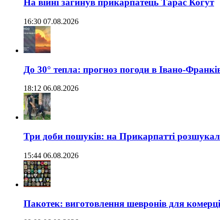
На війні загинув прикарпатець Тарас Когут
16:30 07.08.2026
До 30° тепла: прогноз погоди в Івано-Франкі
18:12 06.08.2026
Три доби пошуків: на Прикарпатті розшукали 
15:44 06.08.2026
Пакотек: виготовлення шевронів для комерц