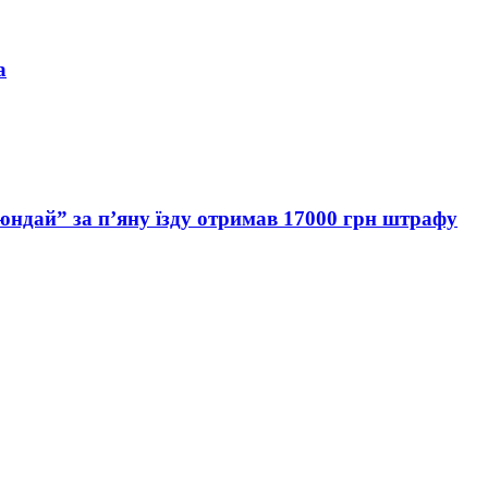
а
Хюндай” за п’яну їзду отримав 17000 грн штрафу