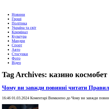
Новини
Гроші
Політика
Україна та світ
Кримінал
Культура
Мандри
Спорт
Авто
Стосунки
Фото
Відео
Tag Archives:
казино космобет
Чому ви завжди повинні читати Правил
16:46 01.03.2024
Коментарі Вимкнено
до Чому ви завжди повин