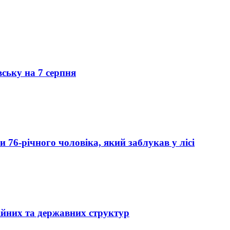
вську на 7 серпня
76-річного чоловіка, який заблукав у лісі
ійних та державних структур