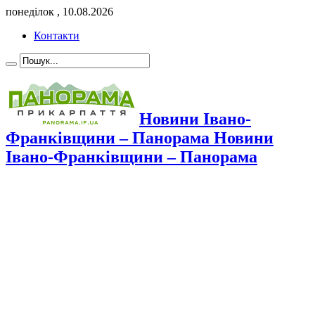
понеділок , 10.08.2026
Контакти
Новини Івано-
Франківщини – Панорама Новини
Івано-Франківщини – Панорама