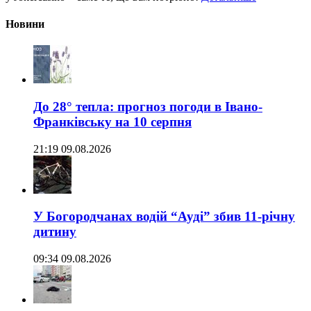
Новини
До 28° тепла: прогноз погоди в Івано-
Франківську на 10 серпня
21:19 09.08.2026
У Богородчанах водій “Ауді” збив 11-річну
дитину
09:34 09.08.2026