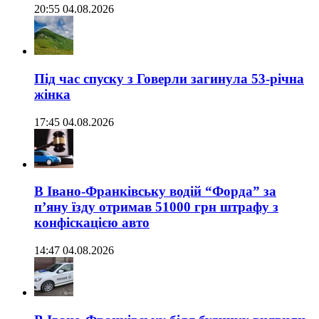
20:55 04.08.2026
Під час спуску з Говерли загинула 53-річна
жінка
17:45 04.08.2026
В Івано-Франківську водій “Форда” за
п’яну їзду отримав 51000 грн штрафу з
конфіскацією авто
14:47 04.08.2026