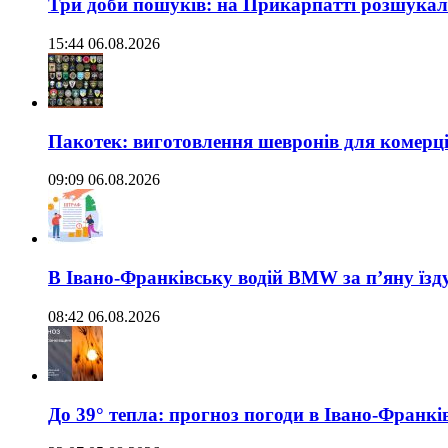
Три доби пошуків: на Прикарпатті розшукали 
15:44 06.08.2026
Пакотек: виготовлення шевронів для комерц
09:09 06.08.2026
В Івано-Франківську водій BMW за п’яну їз
08:42 06.08.2026
До 39° тепла: прогноз погоди в Івано-Франкі