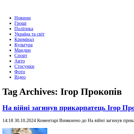
Новини
Гроші
Політика
Україна та світ
Кримінал
Культура
Мандри
Спорт
Авто
Стосунки
Фото
Відео
Tag Archives:
Ігор Прокопів
На війні загинув прикарпатець Ігор Пр
14:18 30.10.2024
Коментарі Вимкнено
до На війні загинув прик