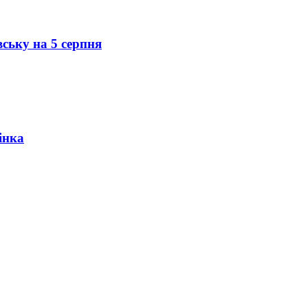
вську на 5 серпня
інка