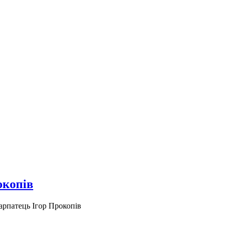
окопів
арпатець Ігор Прокопів