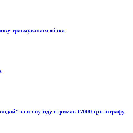
инку травмувалася жінка
а
Хюндай” за п’яну їзду отримав 17000 грн штрафу