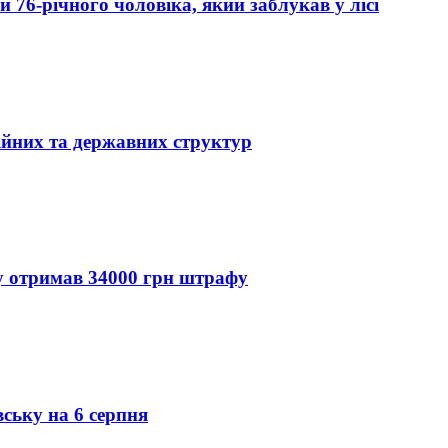
76-річного чоловіка, який заблукав у лісі
ійних та державних структур
ду отримав 34000 грн штрафу
вську на 6 серпня