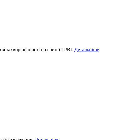
ння захворюваності на грип і ГРВІ.
Детальніше
дків зараження.
Детальніше