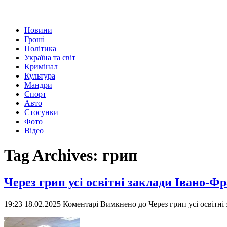
Новини
Гроші
Політика
Україна та світ
Кримінал
Культура
Мандри
Спорт
Авто
Стосунки
Фото
Відео
Tag Archives:
грип
Через грип усі освітні заклади Івано-
19:23 18.02.2025
Коментарі Вимкнено
до Через грип усі освітн