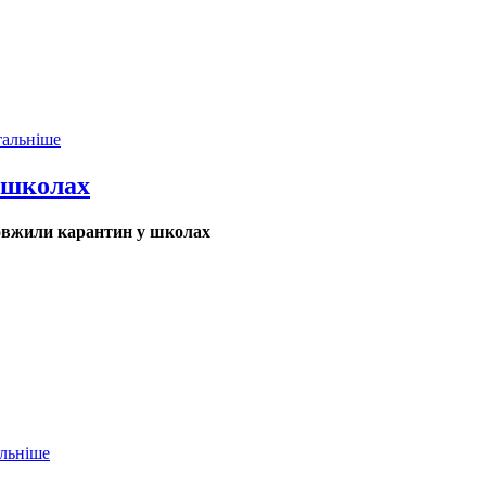
тальніше
 школах
овжили карантин у школах
льніше