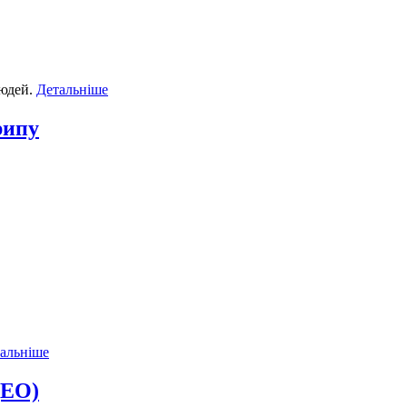
людей.
Детальніше
рипу
альніше
ДЕО)