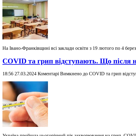
На Івано-Франківщині всі заклади освіти з 19 лютого по 4 бере
COVID та грип відступають. Що після 
18:56 27.03.2024
Коментарі Вимкнено
до COVID та грип відсту
Україна пройшла цьогорічний пік захворювання на грип, СOVI