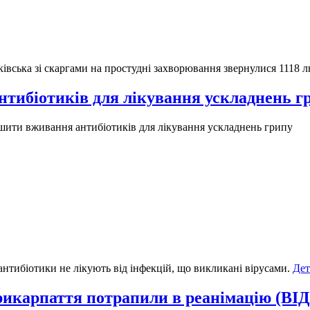
ківська зі скаргами на простудні захворювання звернулися 1118 
тибіотиків для лікування ускладнень г
ити вживання антибіотиків для лікування ускладнень грипу
антибіотики не лікують від інфекцій, що викликані вірусами.
Дет
Прикарпаття потрапили в реанімацію (ВІ