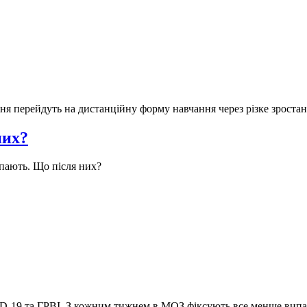
зня перейдуть на дистанційну форму навчання через різке зроста
них?
пають. Що після них?
D-19 та ГРВІ. З кожним тижнем в МОЗ фіксують все менше випа