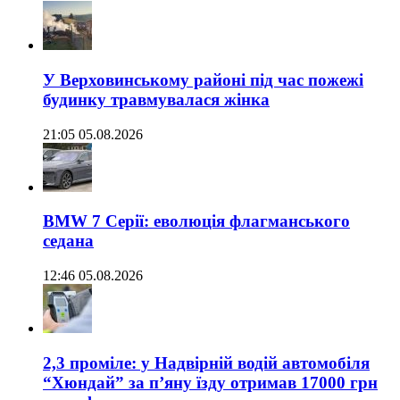
У Верховинському районі під час пожежі
будинку травмувалася жінка
21:05 05.08.2026
BMW 7 Серії: еволюція флагманського
седана
12:46 05.08.2026
2,3 проміле: у Надвірній водій автомобіля
“Хюндай” за п’яну їзду отримав 17000 грн