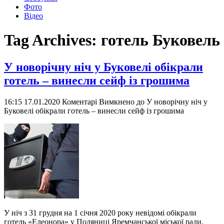
Фото
Відео
Tag Archives:
готель Буковель
У новорічну ніч у Буковелі обікрали
готель – винесли сейф із грошима
16:15 17.01.2020
Коментарі Вимкнено
до У новорічну ніч у
Буковелі обікрали готель – винесли сейф із грошима
У ніч з 31 грудня на 1 січня 2020 року невідомі обікрали
готель «Елеонора» у Поляниці Яремчанської міської ради.