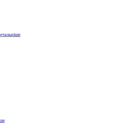
етальніше
іше