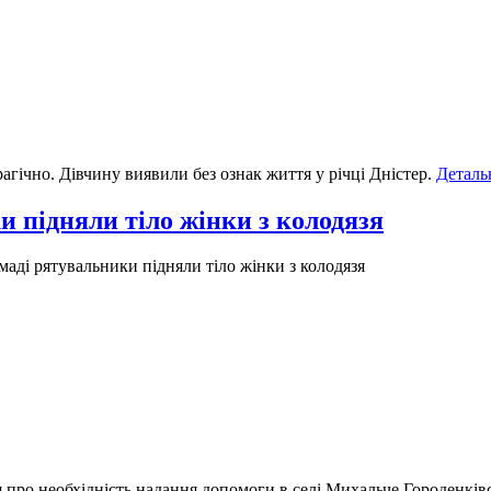
гічно. Дівчину виявили без ознак життя у річці Дністер.
Деталь
и підняли тіло жінки з колодязя
маді рятувальники підняли тіло жінки з колодязя
 про необхідність надання допомоги в селі Михальче Городенків