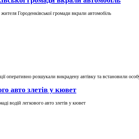
івської громади вкрали автомобіль
 жителя Городенківської громади вкрали автомобіль
ції оперативно розшукали викрадену автівку та встановили особ
го авто злетів у кювет
аді водій легкового авто злетів у кювет