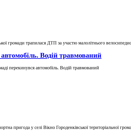
вської громади трапилася ДТП за участю малолітнього велосипедис
 автомобіль. Водій травмований
маді перекинувся автомобіль. Водій травмований
портна пригода у селі Вікно Городенківської територіальної гром