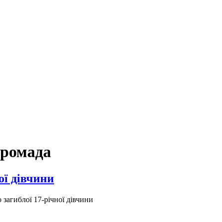
громада
ої дівчини
 загиблої 17-річної дівчини