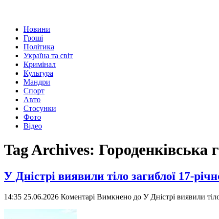
Новини
Гроші
Політика
Україна та світ
Кримінал
Культура
Мандри
Спорт
Авто
Стосунки
Фото
Відео
Tag Archives:
Городенківська 
У Дністрі виявили тіло загиблої 17-річн
14:35 25.06.2026
Коментарі Вимкнено
до У Дністрі виявили тіло