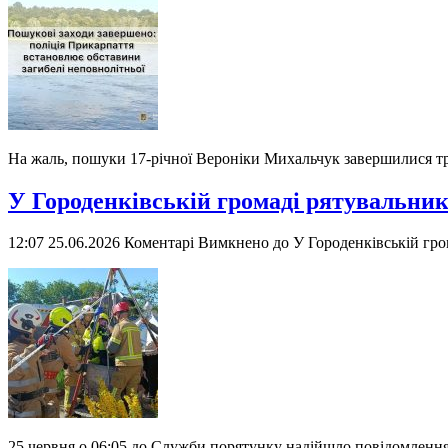
На жаль, пошуки 17-річної Вероніки Михальчук завершилися тра
У Городенківській громаді рятувальник
12:07 25.06.2026
Коментарі Вимкнено
до У Городенківській гро
25 червня о 06:05 до Служби порятунку надійшло повідомлення