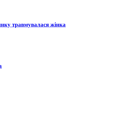
инку травмувалася жінка
а