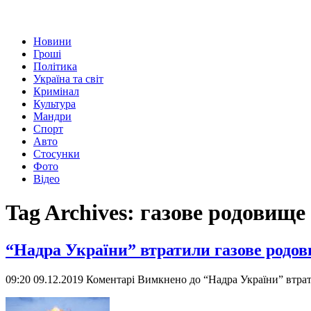
Новини
Гроші
Політика
Україна та світ
Кримінал
Культура
Мандри
Спорт
Авто
Стосунки
Фото
Відео
Tag Archives:
газове родовище
“Надра України” втратили газове родов
09:20 09.12.2019
Коментарі Вимкнено
до “Надра України” втрат