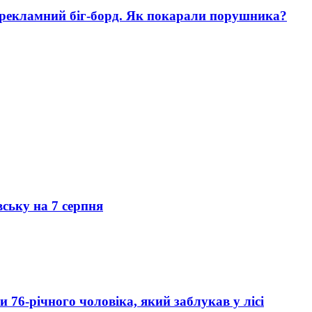
 рекламний біг-борд. Як покарали порушника?
вську на 7 серпня
76-річного чоловіка, який заблукав у лісі