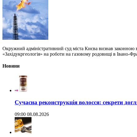
Окружний адміністративний суд міста Києва визнав законною 
«Західукргеологія» на роботи на газовому родовищі в Івано-Фра
Новини
Сучасна реконструкція волосся: секрети догл
09:00 08.08.2026