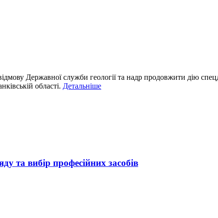
відмову Державної служби геології та надр продовжити дію спе
нківській області.
Детальніше
яду та вибір професійних засобів