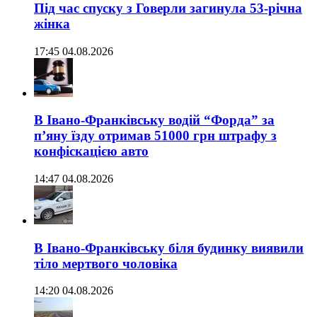
Під час спуску з Говерли загинула 53-річна
жінка
17:45 04.08.2026
В Івано-Франківську водій “Форда” за
п’яну їзду отримав 51000 грн штрафу з
конфіскацією авто
14:47 04.08.2026
В Івано-Франківську біля будинку виявили
тіло мертвого чоловіка
14:20 04.08.2026