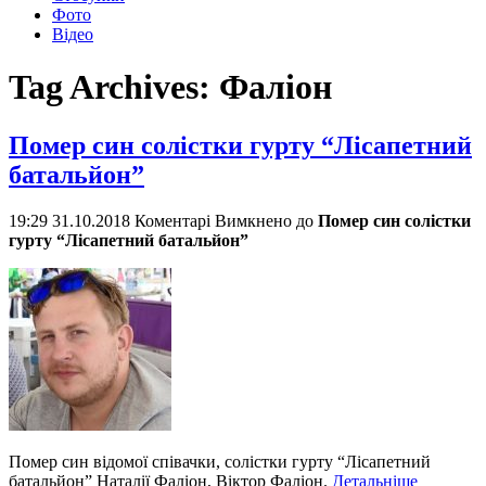
Фото
Відео
Tag Archives:
Фаліон
Помер син солістки гурту “Лісапетний
батальйон”
19:29 31.10.2018
Коментарі Вимкнено
до
Помер син солістки
гурту “Лісапетний батальйон”
Помер син відомої співачки, солістки гурту “Лісапетний
батальйон” Наталії Фаліон, Віктор Фаліон.
Детальніше