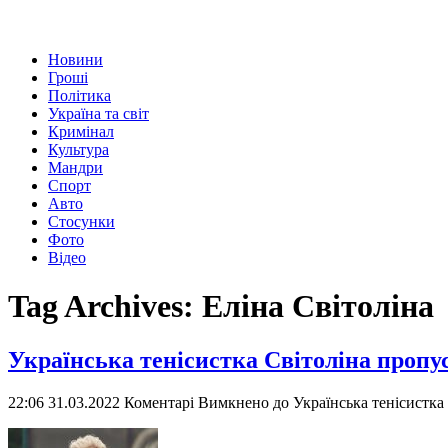
Новини
Гроші
Політика
Україна та світ
Кримінал
Культура
Мандри
Спорт
Авто
Стосунки
Фото
Відео
Tag Archives:
Еліна Світоліна
Українська тенісистка Світоліна пропу
22:06 31.03.2022
Коментарі Вимкнено
до Українська тенісистка