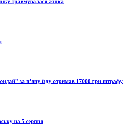
инку травмувалася жінка
а
Хюндай” за п’яну їзду отримав 17000 грн штрафу
вську на 5 серпня