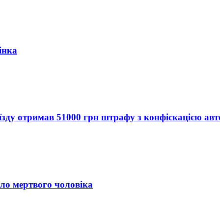
інка
їзду отримав 51000 грн штрафу з конфіскацією авт
іло мертвого чоловіка