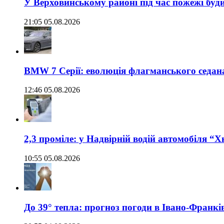
У Верховинському районі під час пожежі буд
21:05 05.08.2026
BMW 7 Серії: еволюція флагманського седан
12:46 05.08.2026
2,3 проміле: у Надвірній водій автомобіля “
10:55 05.08.2026
До 39° тепла: прогноз погоди в Івано-Франкі