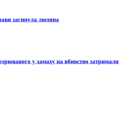
трави загинула людина
озрюваного у замаху на вбивство затримали