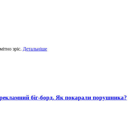
мітно зріс.
Детальніше
 рекламний біг-борд. Як покарали порушника?