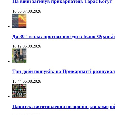
На війні загинув прикарпатець Тарас Когут
16:30 07.08.2026
До 30° тепла: прогноз погоди в Івано-Франкі
18:12 06.08.2026
Три доби пошуків: на Прикарпатті розшукали 
15:44 06.08.2026
Пакотек: виготовлення шевронів для комерц