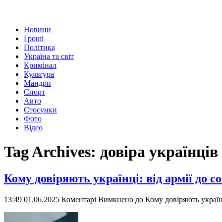
Новини
Гроші
Політика
Україна та світ
Кримінал
Культура
Мандри
Спорт
Авто
Стосунки
Фото
Відео
Tag Archives:
довіра українців
Кому довіряють українці: від армії до 
13:49 01.06.2025
Коментарі Вимкнено
до Кому довіряють українц