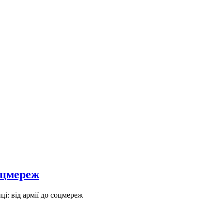
соцмереж
і: від армії до соцмереж