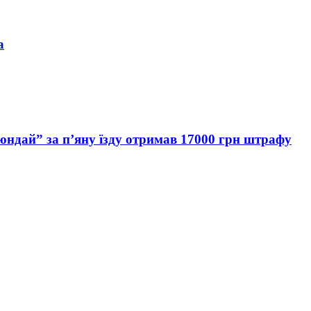
а
Хюндай” за п’яну їзду отримав 17000 грн штрафу