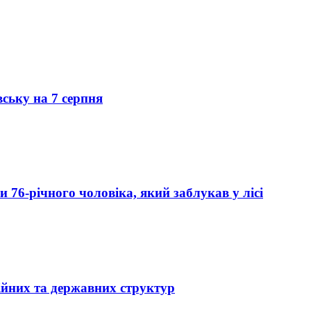
вську на 7 серпня
76-річного чоловіка, який заблукав у лісі
ійних та державних структур