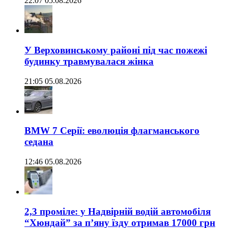
22:07 05.08.2026
У Верховинському районі під час пожежі
будинку травмувалася жінка
21:05 05.08.2026
BMW 7 Серії: еволюція флагманського
седана
12:46 05.08.2026
2,3 проміле: у Надвірній водій автомобіля
“Хюндай” за п’яну їзду отримав 17000 грн