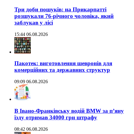
Три доби пошуків: на Прикарпатті
розшукали 76-річного чоловіка, який
заблукав у лісі
15:44 06.08.2026
Пакотек: виготовлення шевронів для
комерційних та державних структур
09:09 06.08.2026
В Івано-Франківську водій BMW за п’яну
їзду отримав 34000 грн штрафу
08:42 06.08.2026