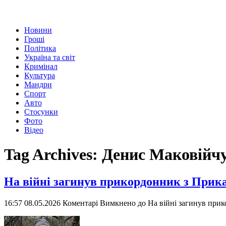
Новини
Гроші
Політика
Україна та світ
Кримінал
Культура
Мандри
Спорт
Авто
Стосунки
Фото
Відео
Tag Archives:
Денис Маковійч
На війні загинув прикордонник з Прик
16:57 08.05.2026
Коментарі Вимкнено
до На війні загинув при