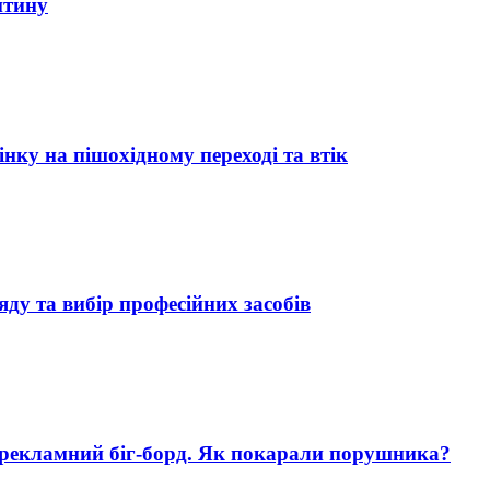
итину
нку на пішохідному переході та втік
яду та вибір професійних засобів
 рекламний біг-борд. Як покарали порушника?