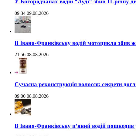
У Богородчанах водій “Ауді” збив 11-річну д
09:34 09.08.2026
В Івано-Франківську водій мотоцикла збив жі
21:56 08.08.2026
Сучасна реконструкція волосся: секрети догл
09:00 08.08.2026
В Івано-Франківську п’яний водій пошкодив