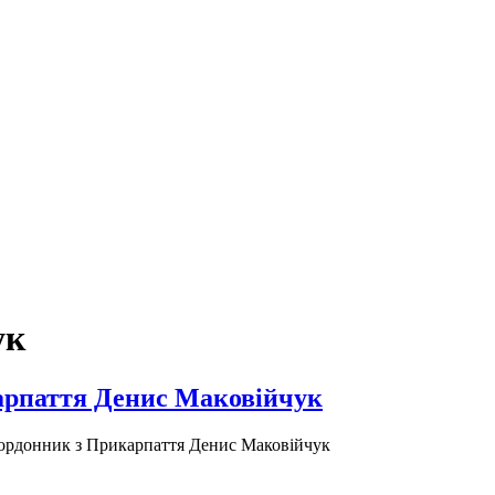
ук
арпаття Денис Маковійчук
кордонник з Прикарпаття Денис Маковійчук