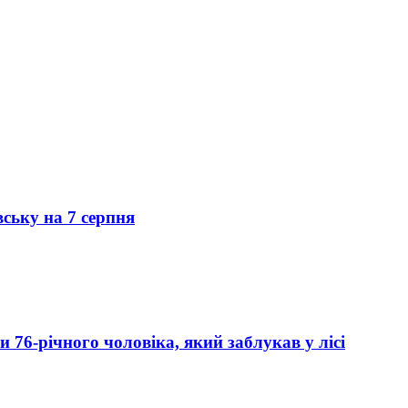
вську на 7 серпня
76-річного чоловіка, який заблукав у лісі