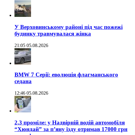
У Верховинському районі під час пожежі
будинку травмувалася жінка
21:05 05.08.2026
BMW 7 Серії: еволюція флагманського
седана
12:46 05.08.2026
2,3 проміле: у Надвірній водій автомобіля
“Хюндай” за п’яну їзду отримав 17000 грн