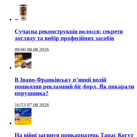
Сучасна реконструкція волосся: секрети
догляду та вибір професійних засобів
09:00 08.08.2026
В Івано-Франківську п’яний водій
пошкодив рекламний біг-борд. Як покарали
порушника?
16:53 07.08.2026
На війні загинув прикарпатець Тарас Когут