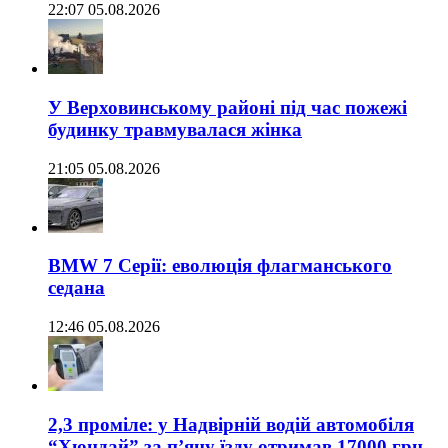
22:07 05.08.2026
У Верховинському районі під час пожежі
будинку травмувалася жінка
21:05 05.08.2026
BMW 7 Серії: еволюція флагманського
седана
12:46 05.08.2026
2,3 проміле: у Надвірній водій автомобіля
“Хюндай” за п’яну їзду отримав 17000 грн