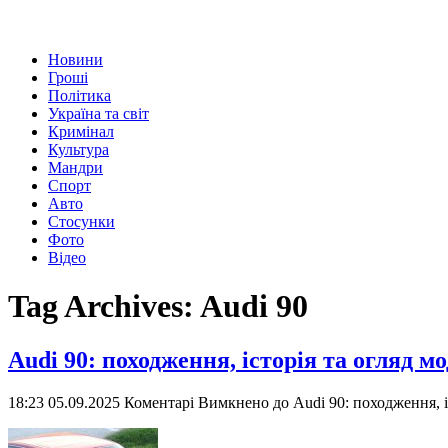
Новини
Гроші
Політика
Україна та світ
Кримінал
Культура
Мандри
Спорт
Авто
Стосунки
Фото
Відео
Tag Archives:
Audi 90
Audi 90: походження, історія та огляд мо
18:23 05.09.2025
Коментарі Вимкнено
до Audi 90: походження, і