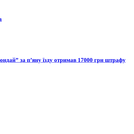
а
Хюндай” за п’яну їзду отримав 17000 грн штрафу