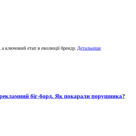
, а ключовий етап в еволюції бренду.
Детальніше
 рекламний біг-борд. Як покарали порушника?