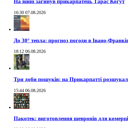
На війні загинув прикарпатець Тарас Когут
16:30 07.08.2026
До 30° тепла: прогноз погоди в Івано-Франкі
18:12 06.08.2026
Три доби пошуків: на Прикарпатті розшукали 
15:44 06.08.2026
Пакотек: виготовлення шевронів для комерц