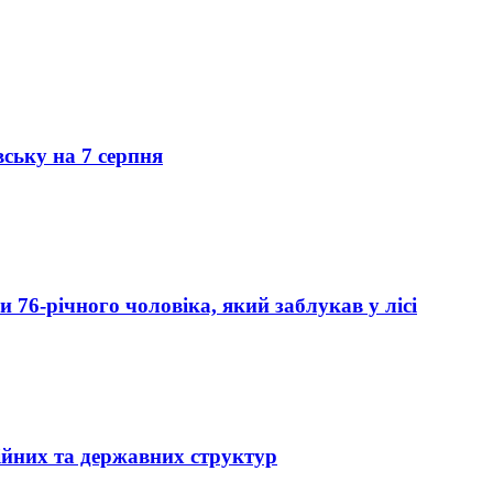
вську на 7 серпня
76-річного чоловіка, який заблукав у лісі
ійних та державних структур