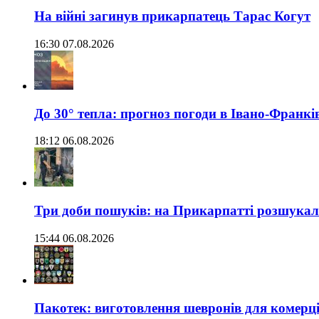
На війні загинув прикарпатець Тарас Когут
16:30 07.08.2026
До 30° тепла: прогноз погоди в Івано-Франкі
18:12 06.08.2026
Три доби пошуків: на Прикарпатті розшукали 
15:44 06.08.2026
Пакотек: виготовлення шевронів для комерц