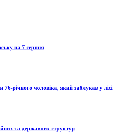
вську на 7 серпня
76-річного чоловіка, який заблукав у лісі
ійних та державних структур