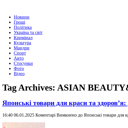
Новини
Гроші
Політика
Україна та світ
Кримінал
Культура
Мандри
Спорт
Авто
Стосунки
Фото
Відео
Tag Archives:
ASIAN BEAUT
Японські товари для краси та здоров’я:
16:40 06.01.2025
Коментарі Вимкнено
до Японські товари для кр