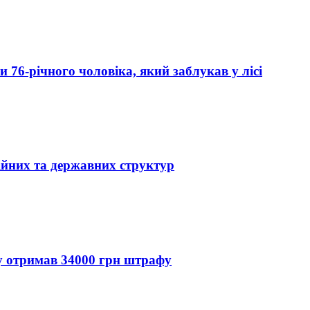
76-річного чоловіка, який заблукав у лісі
ійних та державних структур
ду отримав 34000 грн штрафу