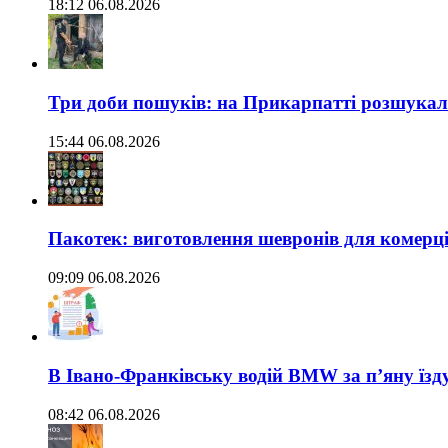
18:12 06.08.2026
Три доби пошуків: на Прикарпатті розшукали 
15:44 06.08.2026
Пакотек: виготовлення шевронів для комерц
09:09 06.08.2026
В Івано-Франківську водій BMW за п’яну їз
08:42 06.08.2026