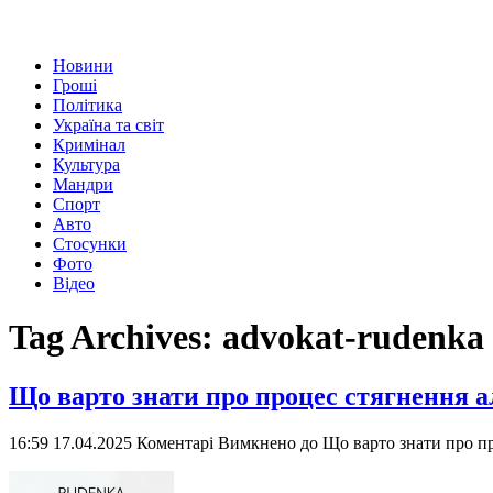
Новини
Гроші
Політика
Україна та світ
Кримінал
Культура
Мандри
Спорт
Авто
Стосунки
Фото
Відео
Tag Archives:
advokat-rudenka
Що варто знати про процес стягнення ал
16:59 17.04.2025
Коментарі Вимкнено
до Що варто знати про пр