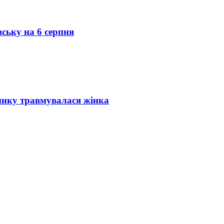
вську на 6 серпня
инку травмувалася жінка