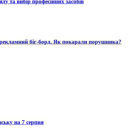
яду та вибір професійних засобів
 рекламний біг-борд. Як покарали порушника?
вську на 7 серпня