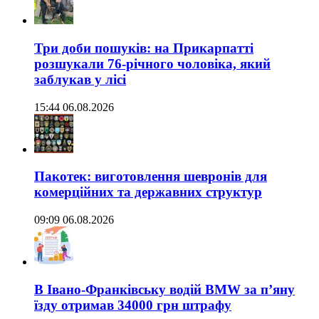
Три доби пошуків: на Прикарпатті
розшукали 76-річного чоловіка, який
заблукав у лісі
15:44 06.08.2026
Пакотек: виготовлення шевронів для
комерційних та державних структур
09:09 06.08.2026
В Івано-Франківську водій BMW за п’яну
їзду отримав 34000 грн штрафу