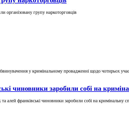
групу наркоторговців
ли організовану групу наркоторговців
бвинувачення у кримінальному провадженні щодо чотирьох учасни
ські чиновники заробили собі на кримін
 та алей франківські чиновники заробили собі на кримінальну с