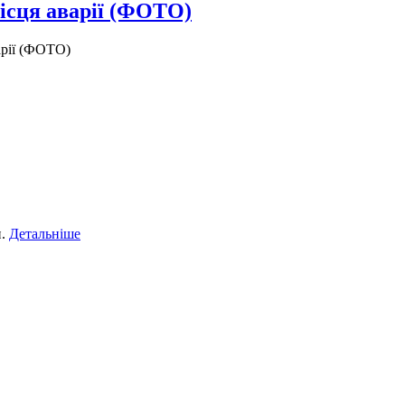
місця аварії (ФОТО)
арії (ФОТО)
и.
Детальніше