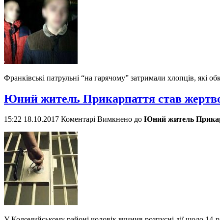
Франківські патрульні “на гарячому” затримали хлопців, які об
Юний житель Прикарпаття став жертво
15:22 18.10.2017
Коментарі Вимкнено
до
Юний житель Прикарп
У Коломийському районі чоловік вчинив розпусні дії щодо 14-р