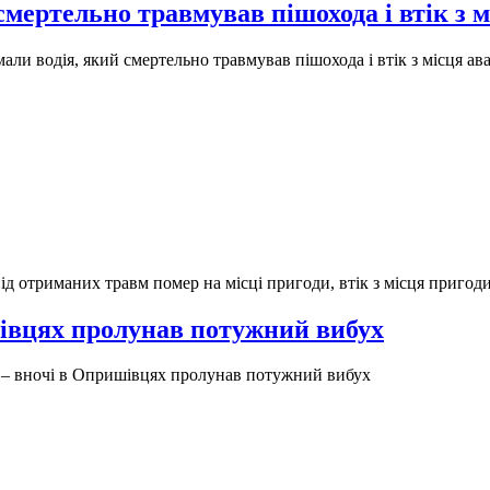
мертельно травмував пішохода і втік з 
али водія, який смертельно травмував пішохода і втік з місця ав
від отриманих травм помер на місці пригоди, втік з місця пригод
івцях пролунав потужний вибух
 – вночі в Опришівцях пролунав потужний вибух