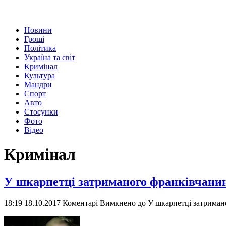
Новини
Гроші
Політика
Україна та світ
Кримінал
Культура
Мандри
Спорт
Авто
Стосунки
Фото
Відео
Кримінал
У шкарпетці затриманого франківчанин
18:19 18.10.2017
Коментарі Вимкнено
до У шкарпетці затриман