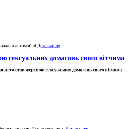
крадали автомобілі
Детальніше
ю сексуальних домагань свого вітчима
аття став жертвою сексуальних домагань свого вітчима
ічного сина своєї співмешканки.
Детальніше