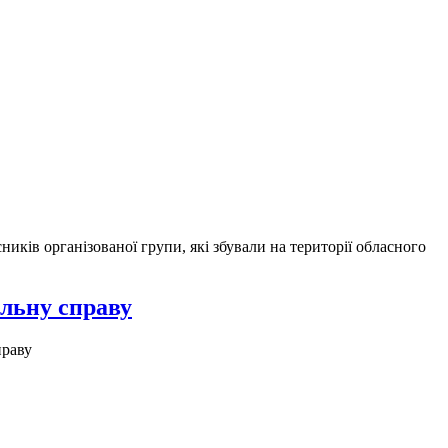
ків організованої групи, які збували на території обласного
альну справу
праву