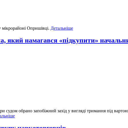
 у мікрорайоні Опришівці.
Детальніше
а, який намагався «підкупити» начальник
ри судом обрано запобіжний захід у вигляді тримання під вартою
альніше