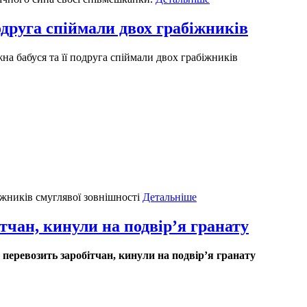
одруга спіймали двох грабіжників
на бабуся та її подруга спіймали двох грабіжників
жників смуглявої зовнішності
Детальніше
тчан, кинули на подвір’я гранату
перевозить заробітчан, кинули на подвір’я гранату