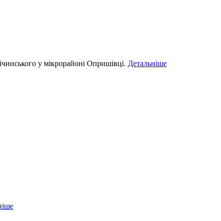
ічинського у мікрорайоні Опришівці.
Детальніше
ніше