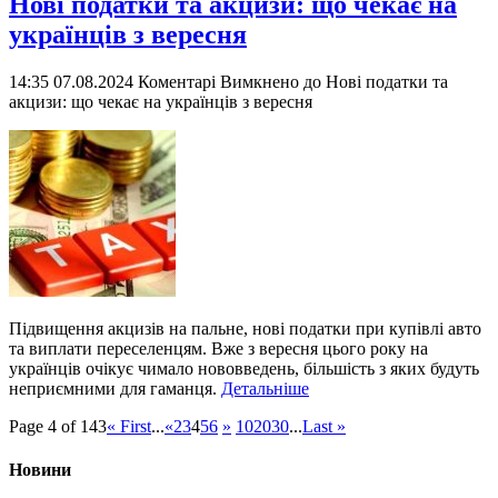
Нові податки та акцизи: що чекає на
українців з вересня
14:35 07.08.2024
Коментарі Вимкнено
до Нові податки та
акцизи: що чекає на українців з вересня
Підвищення акцизів на пальне, нові податки при купівлі авто
та виплати переселенцям. Вже з вересня цього року на
українців очікує чимало нововведень, більшість з яких будуть
неприємними для гаманця.
Детальніше
Page 4 of 143
« First
...
«
2
3
4
5
6
»
10
20
30
...
Last »
Новини