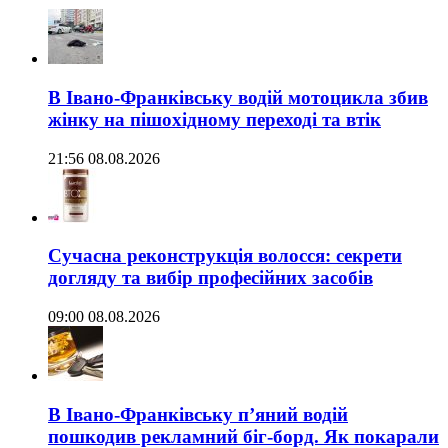
В Івано-Франківську водій мотоцикла збив
жінку на пішохідному переході та втік
21:56 08.08.2026
Сучасна реконструкція волосся: секрети
догляду та вибір професійних засобів
09:00 08.08.2026
В Івано-Франківську п’яний водій
пошкодив рекламний біг-борд. Як покарали