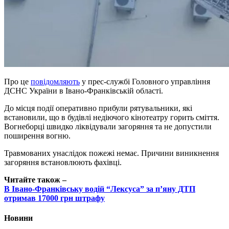
Про це
повідомляють
у прес-службі Головного управління
ДСНС України в Івано-Франківській області.
До місця події оперативно прибули рятувальники, які
встановили, що в будівлі недіючого кінотеатру горить сміття.
Вогнеборці швидко ліквідували загоряння та не допустили
поширення вогню.
Травмованих унаслідок пожежі немає. Причини виникнення
загоряння встановлюють фахівці.
Читайте також –
В Івано-Франківську водій “Лексуса” за п’яну ДТП
отримав 17000 грн штрафу
Новини