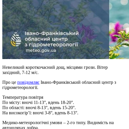
Невеликий короткочасний дощ, місцями грози. Вітер
західний, 7-12 м/с.
Про це
повідомляє
Івано-Франківський обласний центр з
гідрометеорології.
Температура повітря
По місту: вночі 11-13°, вдень 18-20°.
По області: вночі 8-13°, вдень 15-20°.
На високогір’ї: вночі 3-8°, вдень 8-13°.
Медико-метеорологічні умови – 2-го типу. Видимість на
автошляхах добра.